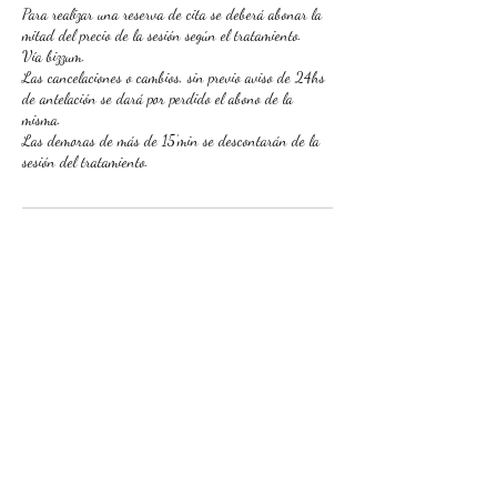
Para realizar una reserva de cita se deberá abonar la
mitad del precio de la sesión según el tratamiento.
Vía bizzum.
Las cancelaciones o cambios, sin previo aviso de 24hs
de antelación se dará por perdido el abono de la
misma.
Las demoras de más de 15’min se descontarán de la
Datos de contacto
Calle San Juan, 10, Molina de Segura, Spain
+34658893730
clinicaterapeutica@gmail.com