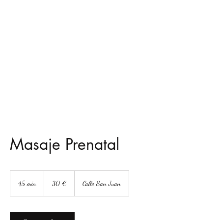
Masaje Prenatal
30
euros
45 min
4
30 €
Calle San Juan
5
Enlace directo wasap
m
https://wa.me/message/7P7VR7QBOL