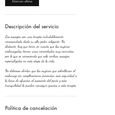
i
Reservar ahora
1
n
Descripción del servicio
Los masajes son una terapia indudablemente
recomendada dado su alto poder relajante. No
obstante, hay que tener en cuenta que las mujeres
embarazadas tienen unas necesidades muy concretas,
por lo que se recomienda que sólo reciban masajes
especializados en esta etapa de la vida.
No debemos olvidar que las mujeres que sobrellevan el
embarazo sin complicaciones presentan más seguridad a
la hora de afrontar el momento del parto y esta
tranquilidad la pueden conseguir gracias a esta terapia.
Política de cancelación