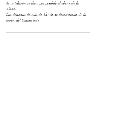
de antelación se dará por perdido el abono de la
misma.
Las demoras de más de 15’min se descontarán de la
Datos de contacto
Calle San Juan, 10, Molina de Segura, Spain
+34658893730
clinicaterapeutica@gmail.com
"Las fuerzas naturales que se
encuentran dentro de nosotros,