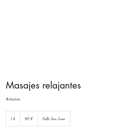
Masajes relajantes
Antiestrés
40
euros
1 h
1
40 €
Calle San Juan
Enlace directo wasap
https://wa.me/message/7P7VR7QBOL